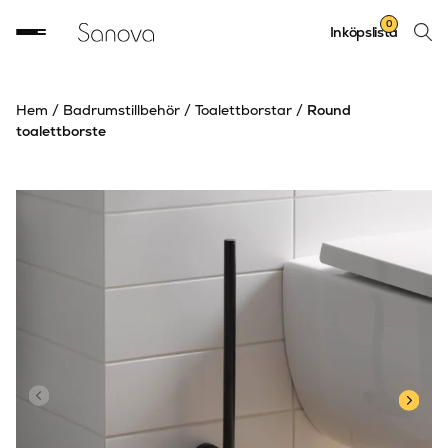
Sök
0
Inköpslista
produ
Hem
/
Badrumstillbehör
/
Toalettborstar
/
Round
toalettborste