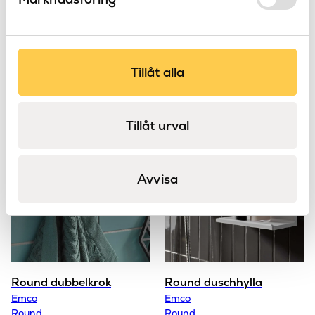
Round enkelkrok
Limbart monteringskit
Tillåt alla
Emco
Emco
Round
Round
Tillåt urval
Avvisa
Round dubbelkrok
Round duschhylla
Emco
Emco
Round
Round