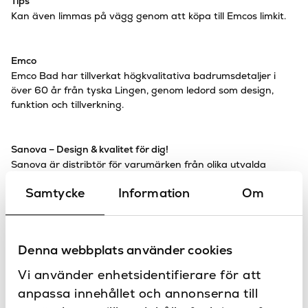
Tips
Kan även limmas på vägg genom att köpa till Emcos limkit.
Emco
Emco Bad har tillverkat högkvalitativa badrumsdetaljer i
över 60 år från tyska Lingen, genom ledord som design,
funktion och tillverkning.
Sanova – Design & kvalitet för dig!
Sanova är distribtör för varumärken från olika utvalda
platser i Europa. Våra produkter är noga utvalda för att
Samtycke
Information
Om
alltid säkerställa hög kvalitet och design.
Specifikationer
Denna webbplats använder cookies
81
Bredd (mm)
Vi använder enhetsidentifierare för att
100
Djup (mm)
anpassa innehållet och annonserna till
Kontakta oss