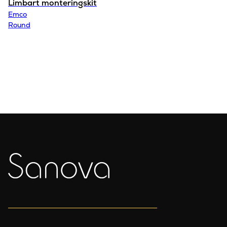
Limbart monteringskit
Emco
Round