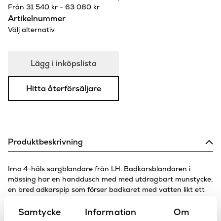
Från
31 540
kr
-
63 080
kr
Artikelnummer
Välj alternativ
Lägg i inköpslista
Hitta återförsäljare
Produktbeskrivning
Irno 4-håls sargblandare från LH. Badkarsblandaren i
mässing har en handdusch med med utdragbart munstycke,
en bred adkarspip som förser badkaret med vatten likt ett
vattenfall och två vred. Finns i många olika ytbehandlingar.
Totala höjden upp till handduschens topp: 200 mm.
Samtycke
Information
Om
Höjd från kant upp till piputsprång är 79 mm.