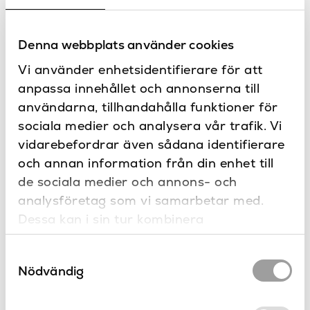
Bra att veta
Denna webbplats använder cookies
Maxtryck på 10 bar.
Blandaren har omkastarfunktion mellan vattenfall och
Vi använder enhetsidentifierare för att
handdusch.
anpassa innehållet och annonserna till
användarna, tillhandahålla funktioner för
Specifikationer
sociala medier och analysera vår trafik. Vi
vidarebefordrar även sådana identifierare
Borstad guld, Borstad
Dokument
och annan information från din enhet till
nickel, Borstad svart
Färg
krom, Guld, Krom, Matt
de sociala medier och annons- och
Ritning
svart
Skötsel
analysföretag som vi samarbetar med.
Dessa kan i sin tur kombinera
200
Höjd (mm)
Kontakta oss
informationen med annan information som
79 mm
Höjd till piputsprång
Samtyckesval
du har tillhandahållit eller som de har
Har du frågor eller vill du göra en
Nödvändig
specialbeställning?
samlat in när du har använt deras tjänster.
Mässing
Material
10 bar
Maxtryck