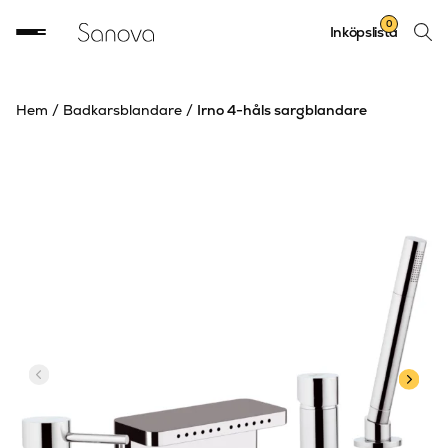
Sök
0
Inköpslista
produ
Hem
/
Badkarsblandare
/
Irno 4-håls sargblandare