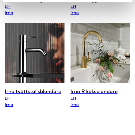
LH
LH
Irno
Irno
Irno tvättställsblandare
Irno R köksblandare
LH
LH
Irno
Irno