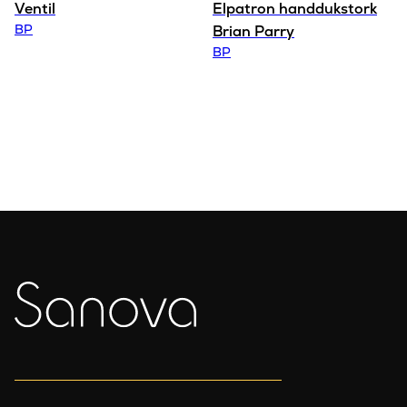
Ventil
Elpatron handdukstork
BP
Brian Parry
BP