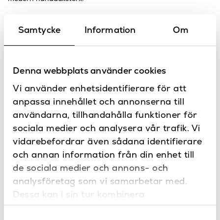
London el levereras inklusive strömbrytarbox för dolt
Samtycke
Information
Om
elmontage och finns i flera färger.
Unika färgval
Utöver de färgval du kan göra i listan går det också att
Denna webbplats använder cookies
beställa London i valfri RAL-färg. Tveka inte att
kontakta oss
på denna länk
för att få pris på aktuella färger.
Vi använder enhetsidentifierare för att
anpassa innehållet och annonserna till
Bra att veta
användarna, tillhandahålla funktioner för
Monteras med dold eldragning för VP-rör.
sociala medier och analysera vår trafik. Vi
London är vätskefylld och värms av en elpatron som drivs av
ström.
vidarebefordrar även sådana identifierare
och annan information från din enhet till
de sociala medier och annons- och
Specifikationer
analysföretag som vi samarbetar med.
Höger, Vänster
Anslutning
Dessa kan i sin tur kombinera
Dokument
informationen med annan information som
600
Bredd (mm)
Monteringsanvisning och skötselråd