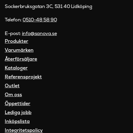
Sockerbruksgatan 3C, 531 40 Lidköping
Telefon:
0510-48 58 90
E-post:
info@sanova.se
Produkter
Varumärken
Återförsäljare
Kataloger
Referensprojekt
Outlet
Om oss
Öppettider
Lediga jobb
Inköpslista
Integritetspolicy