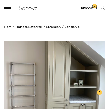
Sök
0
Inköpslista
produ
Hem
/
Handdukstorkar
/
Elversion
/
London el