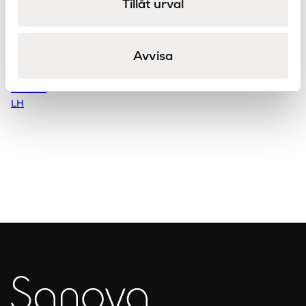
Tillåt urval
Avvisa
Nemi tvättställsblandare
Garda väggblandare
LH
mellan
LH