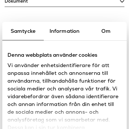
Dokument
Matt vit
Färg
Ritning
167
Höjd (mm)
Samtycke
Information
Om
112 mm
Höjd till piputsprång
Kontakta oss
Har du frågor eller vill du göra en
10 bar
Maxtryck
specialbeställning?
Denna webbplats använder cookies
120 mm
Piputsprång
Vi använder enhetsidentifierare för att
Bänk
Placering
anpassa innehållet och annonserna till
Tvättställsblandare
Produkttyp
användarna, tillhandahålla funktioner för
sociala medier och analysera vår trafik. Vi
Garda
Serie
vidarebefordrar även sådana identifierare
LH
Varumärke
och annan information från din enhet till
Produkter
de sociala medier och annons- och
från LH
analysföretag som vi samarbetar med.
Dessa kan i sin tur kombinera