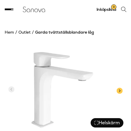
Sök
0
Inköpslista
produ
Hem
/
Outlet
/
Garda tvättställsblandare låg
Helskärm