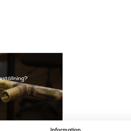
Maxtryck
Piputsprång
Placering
Produkttyp
Serie
Varumärke
beställning?
Information