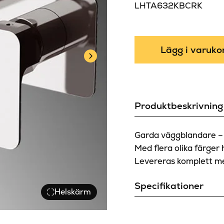
LHTA632KBCRK
Lägg i varuko
Produktbeskrivning
Garda väggblandare – 
Med flera olika färger 
Levereras komplett m
Specifikationer
Helskärm
Färg