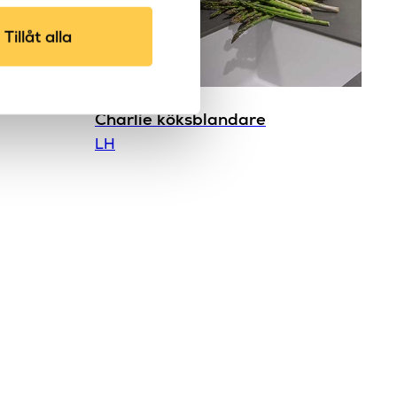
Tillåt alla
Charlie köksblandare
LH