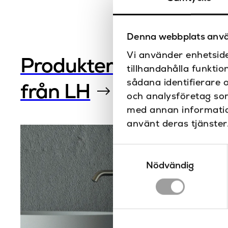
Denna webbplats anvä
Vi använder enhetside
Produkter
tillhandahålla funktio
sådana identifierare 
från LH
och analysföretag so
med annan information
använt deras tjänster
Samtyckesval
Nödvändig