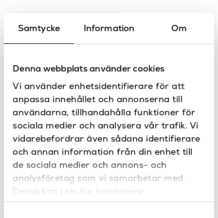
Lägg i inköpslista
Samtycke
Information
Om
Hitta återförsäljare
Denna webbplats använder cookies
Vi använder enhetsidentifierare för att
anpassa innehållet och annonserna till
Produktbeskrivning
användarna, tillhandahålla funktioner för
sociala medier och analysera vår trafik. Vi
Rivoli pappershållare golvstående från trendiga LH finns i
vidarebefordrar även sådana identifierare
fyra olika färger. Pappershållaren är vinklingsbar för att
man ska kunna förvara upp till 3 extra rullar!
och annan information från din enhet till
de sociala medier och annons- och
Specifikationer
analysföretag som vi samarbetar med.
Dessa kan i sin tur kombinera
190
Diameter (mm)
informationen med annan information som
Borstad nickel, Krom,
Färg
Samtyckesval
du har tillhandahållit eller som de har