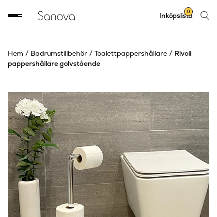
Sök
0
Inköpslista
produ
Hem
/
Badrumstillbehör
/
Toalettpappershållare
/
Rivoli
pappershållare golvstående