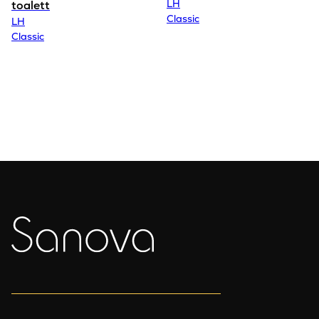
LH
toalett
Classic
LH
Classic