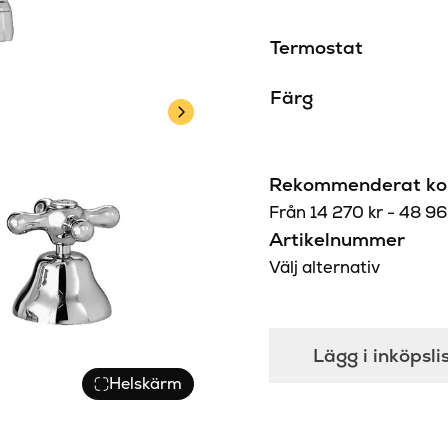
Termostat
Färg
Rekommenderat kon
Från
14 270
kr
-
48 9
Artikelnummer
Välj alternativ
Lägg i inköpsli
Helskärm