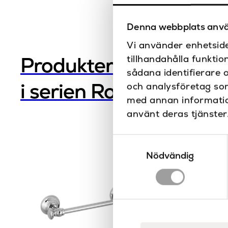
Denna webbplats anvä
Vi använder enhetside
tillhandahålla funktio
Produkter
sådana identifierare 
i serien Roma
och analysföretag so
med annan information
använt deras tjänster
Samtyckesval
Nödvändig