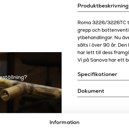
Produktbeskrivning
Roma 3226/3226TC tvä
grepp och bottenventil.
ytbehandlingar. Nu äv
sålts i över 90 år. Den
har lett till dess framg
Vi på Sanova har ett b
Specifikationer
beställning?
Bottenventil
Dokument
Bredd (mm)
Teknisk ritning
DWG fil
Färg
Information