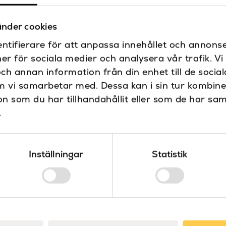
Höjd (mm)
nder cookies
Höjd till piputsprång
ntifierare för att anpassa innehållet och annonse
ner för sociala medier och analysera vår trafik. V
Maxtryck
och annan information från din enhet till de soci
Piputsprång
m vi samarbetar med. Dessa kan i sin tur kombin
 som du har tillhandahållit eller som de har sam
Produkttyp
.
Serie
Termostat
Inställningar
Statistik
Varumärke