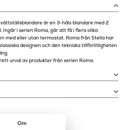
ttställsblandare är en 3-håls blandare med 2
 Ingår i serien Roma, går att få i flera olika
en med eller utan termostat. Roma från Stella har
 klassiska designen och den tekniska tillförlitligheten
ång.
rett urval av produkter från serien Roma.
Ja
190-250
Brons, Guld CCP, Krom, Mässing PVD,
Matt nickel, Matt svart, Mörk brons, Nickel,
Om
Nickel PVD, Rosé guld