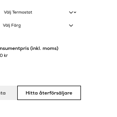
Välj Färg
sumentpris (inkl. moms)
60
kr
sta
Hitta återförsäljare