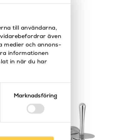
305
200 mm
rna till användarna,
i vidarebefordrar även
10 bar
ala medier och annons-
130 mm
era informationen
lat in när du har
Tvättställsblandare
Roma
Ja, Nej
Marknadsföring
Stella