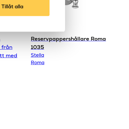
Tillåt alla
h
Reservpappershållare Roma
 från
1035
ett med
Stella
Roma