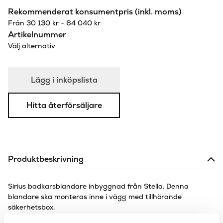
Rekommenderat konsumentpris (inkl. moms)
Från
30 130
kr
-
64 040
kr
Artikelnummer
Välj alternativ
Lägg i inköpslista
Hitta återförsäljare
Produktbeskrivning
Sirius badkarsblandare inbyggnad från Stella. Denna
blandare ska monteras inne i vägg med tillhörande
säkerhetsbox.
Levereras komplett med handduschset med vatteninlopp,