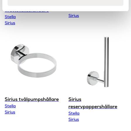
Sirius 1-grepps
Sirius duschset
Stella
tvättställsblandare
Sirius
Stella
Sirius
Sirius tvålpumpshållare
Sirius
Stella
reservpappershållare
Sirius
Stella
Sirius