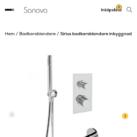
Sök
0
Inköpslista
produ
Hem
/
Badkarsblandare
/
Sirius badkarsblandare inbyggnad