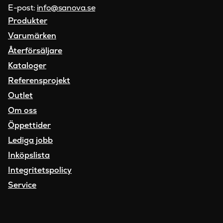
E-post:
info@sanova.se
Produkter
Varumärken
Återförsäljare
Kataloger
Referensprojekt
Outlet
Om oss
Öppettider
Lediga jobb
Inköpslista
Integritetspolicy
Service