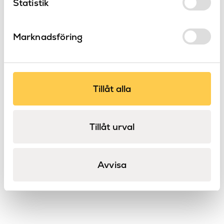
Statistik
Marknadsföring
Tillåt alla
Sigma01 square
Sigma10 round
Tillåt urval
Geberit
Geberit
Sigma
Sigma
Avvisa