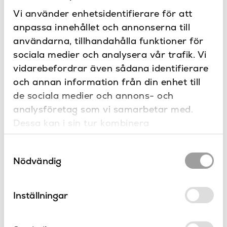
Vi använder enhetsidentifierare för att
152
Höjd (mm)
anpassa innehållet och annonserna till
användarna, tillhandahålla funktioner för
Glas, Rostfritt
Material
Produkter
sociala medier och analysera vår trafik. Vi
i serien Sigma
Vägg
Placering
vidarebefordrar även sådana identifierare
och annan information från din enhet till
Sigma40 Square
Serie
de sociala medier och annons- och
Geberit
Varumärke
analysföretag som vi samarbetar med.
Dessa kan i sin tur kombinera
informationen med annan information som
Samtyckesval
du har tillhandahållit eller som de har
Nödvändig
samlat in när du har använt deras tjänster.
Inställningar
Sigma50 square rödguld
Sigma smal
Geberit
Geberit
Sigma
Sigma