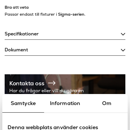
Bra att veta
Passar endast till fixturer i
Sigma-serien
.
Specifikationer
246
Bredd (mm)
Dokument
6
Djup (mm)
Installation
Borstad
mässing/borstad
mässing, Borstad
Kontakta oss
Rostfritt/Borstad
Har du frågor eller vill du göra en
Rostfritt, Lava/Lava,
specialbeställning?
Matt Svart/Matt Svart,
Färg
Samtycke
Information
Om
Matt vit/matt vit,
Rödguld/Rödguld,
Sandgrå/Sandgrå,
Svart Krom/Svart Krom,
Denna webbplats använder cookies
Svart/Svart, Vit/Vit