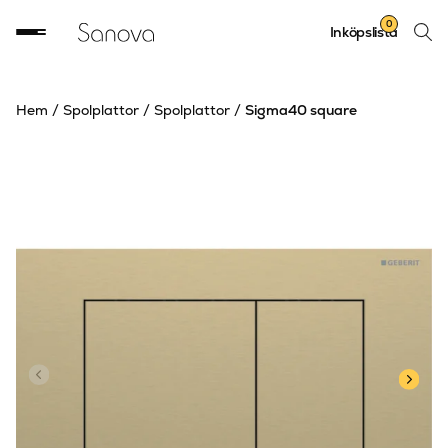
Sök
0
Inköpslista
produ
Hem
/
Spolplattor
/
Spolplattor
/
Sigma40 square