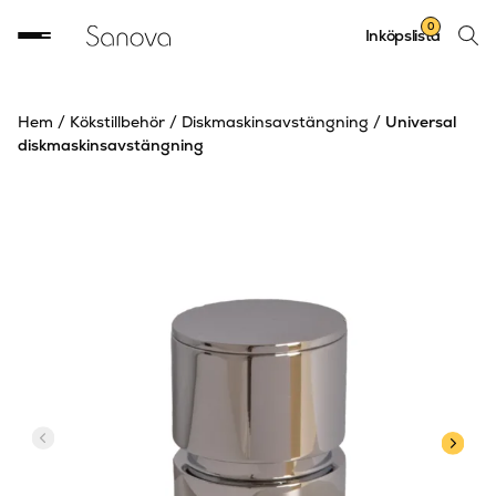
Sök
0
Inköpslista
produ
Hem
/
Kökstillbehör
/
Diskmaskinsavstängning
/
Universal
diskmaskinsavstängning