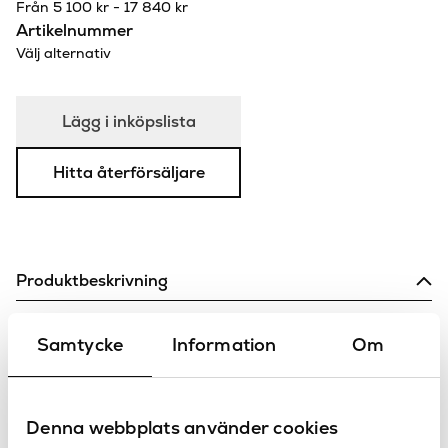
Från
5 100
kr
-
17 840
kr
Artikelnummer
Välj alternativ
Lägg i inköpslista
Hitta återförsäljare
Produktbeskrivning
Universal diskmaskinsavstängning som passar till flera
Samtycke
Information
Om
serier, monteras i bänkskiva. Finns att välja i 18 olika färger
för att matcha in i din köksmiljö.
Specifikationer
Denna webbplats använder cookies