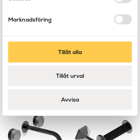
Marknadsföring
Tillåt alla
Tillåt urval
Swan
Uni 2-håls sargblandare
Stella
tvättställsblandare
Uni
Stella
Avvisa