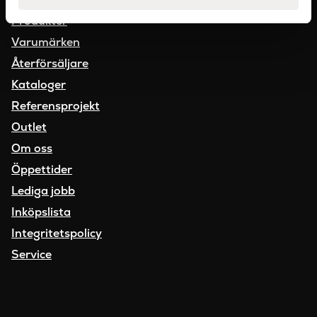
E-post:
info@sanova.se
Produkter
Varumärken
Återförsäljare
Kataloger
Referensprojekt
Outlet
Om oss
Öppettider
Lediga jobb
Inköpslista
Integritetspolicy
Service