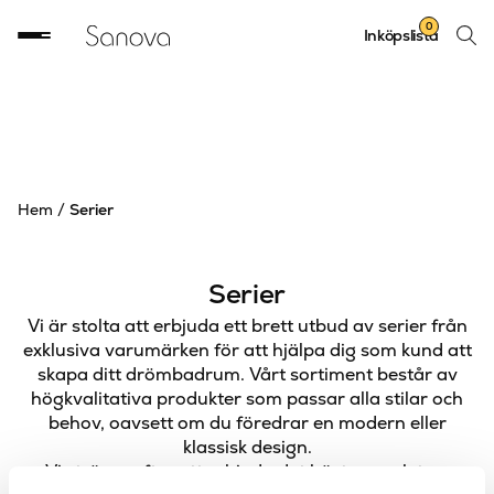
Sök
0
Inköpslista
produ
Hem
/
Serier
Serier
Vi är stolta att erbjuda ett brett utbud av serier från
exklusiva varumärken för att hjälpa dig som kund att
skapa ditt drömbadrum. Vårt sortiment består av
högkvalitativa produkter som passar alla stilar och
behov, oavsett om du föredrar en modern eller
klassisk design.
Vi strävar efter att erbjuda det bästa urvalet av