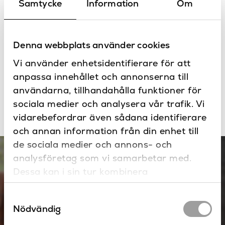
produkter för att ge dig möjligheten att skapa det
Samtycke
Information
Om
badrummet du alltid drömt om.
Denna webbplats använder cookies
Vi använder enhetsidentifierare för att
anpassa innehållet och annonserna till
användarna, tillhandahålla funktioner för
sociala medier och analysera vår trafik. Vi
Alla kategorier
Badkar
Badkarsblandare
B
vidarebefordrar även sådana identifierare
och annan information från din enhet till
de sociala medier och annons- och
Asis
analysföretag som vi samarbetar med.
Emco
Dessa kan i sin tur kombinera
informationen med annan information som
Samtyckesval
du har tillhandahållit eller som de har
Nödvändig
samlat in när du har använt deras tjänster.