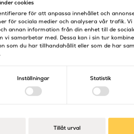
Ritning - Lodrätt a
nder cookies
Ritning - Vågrätt 
Diameter (mm)
ntifierare för att anpassa innehållet och annonse
3D fil
ner för sociala medier och analysera vår trafik. V
och annan information från din enhet till de soci
m vi samarbetar med. Dessa kan i sin tur kombin
Färg
 som du har tillhandahållit eller som de har sam
.
Höjd (mm)
Inställningar
Statistik
Material
Placering
Produkttyp
Serie
Tillåt urval