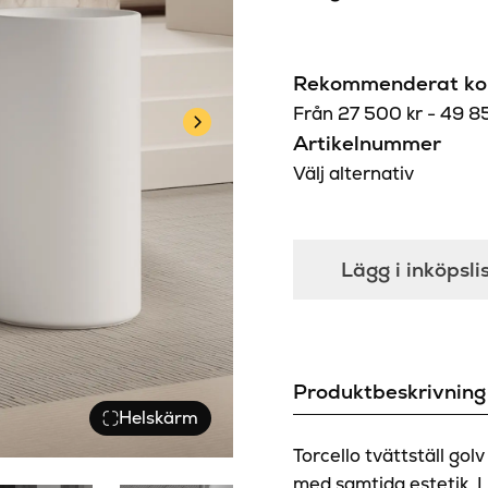
Rekommenderat kon
Från
27 500
kr
-
49 8
Artikelnummer
Välj alternativ
Lägg i inköpsli
Produktbeskrivning
Helskärm
Torcello tvättställ go
med samtida estetik. L