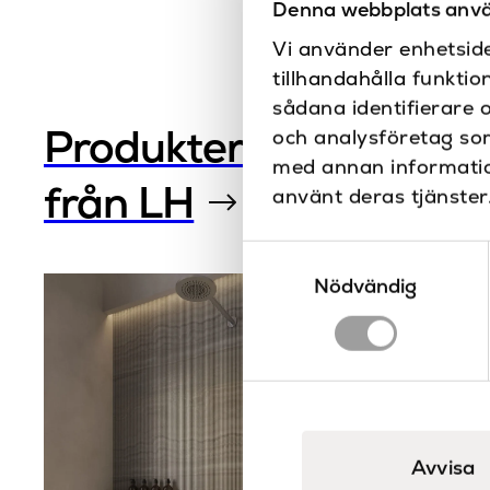
Denna webbplats anvä
Vi använder enhetside
tillhandahålla funktio
sådana identifierare 
Produkter
och analysföretag so
med annan information
från LH
använt deras tjänster
Samtyckesval
Nödvändig
Avvisa