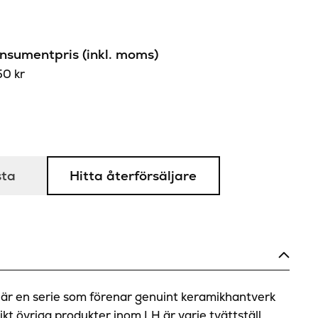
sumentpris (inkl. moms)
50
kr
sta
Hitta återförsäljare
lv är en serie som förenar genuint keramikhantverk
ikt övriga produkter inom LH är varje tvättställ