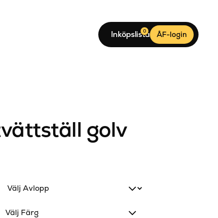
0
Inköpslista
ÅF-login
tvättställ golv
Välj Färg