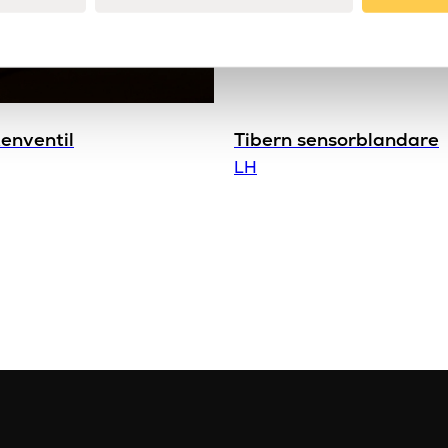
Varumärke
Vikt
enventil
Tibern sensorblandare
LH