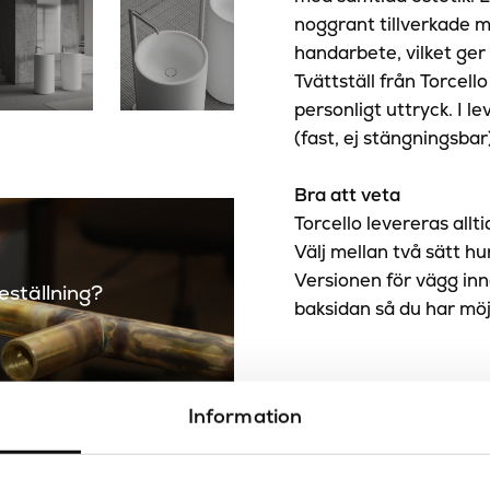
noggrant tillverkade m
handarbete, vilket ger
Tvättställ från Torcello
personligt uttryck. I 
(fast, ej stängningsbar
Bra att veta
Torcello levereras allt
Välj mellan två sätt hur
Versionen för vägg inne
beställning?
baksidan så du har möj
Specifikationer
Information
Avlopp
Dokument
Bottenventil