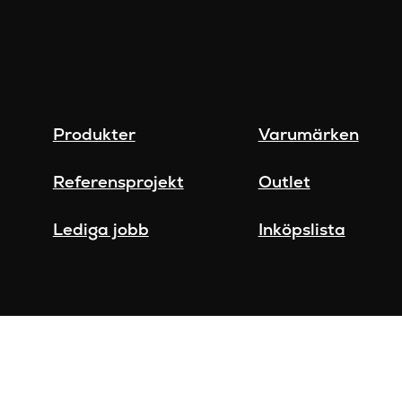
Produkter
Varumärken
Referensprojekt
Outlet
Lediga jobb
Inköpslista