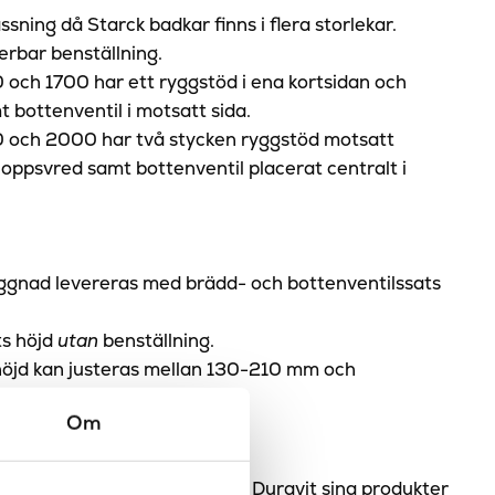
assning då Starck badkar finns i flera storlekar.
erbar benställning.
och 1700 har ett ryggstöd i ena kortsidan och
 bottenventil i motsatt sida.
 och 2000 har två stycken ryggstöd motsatt
oppsvred samt bottenventil placerat centralt i
yggnad levereras med brädd- och bottenventilssats
ts höjd
utan
benställning.
höjd kan justeras mellan 130-210 mm och
 badkarets höjd.
Om
warzwaldskogarna, tillverkar Duravit sina produkter