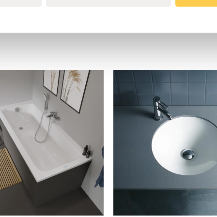
Ritning 1700 x 750
Längd (mm)
Ritning 1700 x 80
Ritning 1700 x 90
Material
Ritning 1800 x 80
Panel
Ritning 1800 x 90
Ritning 1900 x 90
Produkttyp
Ritning 2000 x 10
Montering
Varumärke
Ritning benställnin
Skötselanvisning