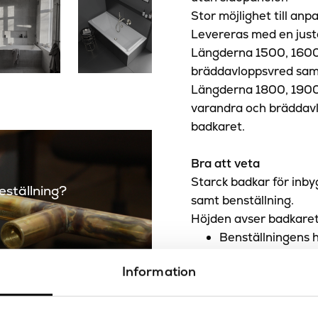
Stor möjlighet till anp
Levereras med en just
Längderna 1500, 1600 
bräddavloppsvred samt
Längderna 1800, 1900
varandra och bräddavl
badkaret.
Bra att veta
Starck badkar för inb
beställning?
samt benställning.
Höjden avser badkare
Benställningens 
tillkommer utöver
Information
Duravit
Beläget i de tyska Sch