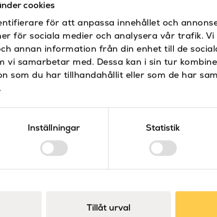
nder cookies
med hänsyn till miljöp
ntifierare för att anpassa innehållet och annonse
tillverkar, använder na
ner för sociala medier och analysera vår trafik. V
Sanova – Design & kval
och annan information från din enhet till de soci
Sanova är distributör 
m vi samarbetar med. Dessa kan i sin tur kombin
Våra produkter är noga 
 som du har tillhandahållit eller som de har sam
design.
.
Specifikationer
Inställningar
Statistik
Bottenventil
Dokument
Bredd (mm)
Ritning 1500 x 70
Ritning 1500 x 750
Färg
Ritning 1600 x 70
Ritning 1700 x 700
Höjd (mm)
Tillåt urval