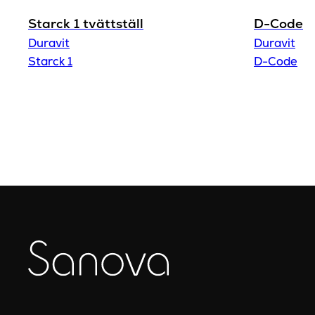
Starck 1 tvättställ
D-Code
Duravit
Duravit
Starck 1
D-Code