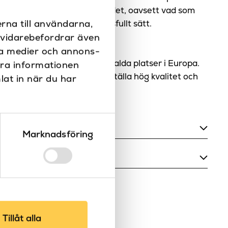
åverkan och säkerställer att det, oavsett vad som
rna till användarna,
turresurserna på ett ansvarsfullt sätt.
i vidarebefordrar även
itet för dig!
ala medier och annons-
för varumärken från olika utvalda platser i Europa.
era informationen
utvalda för att alltid säkerställa hög kvalitet och
lat in när du har
Marknadsföring
Ja
700, 750, 800, 900, 1000
0
Vit
0
480
Tillåt alla