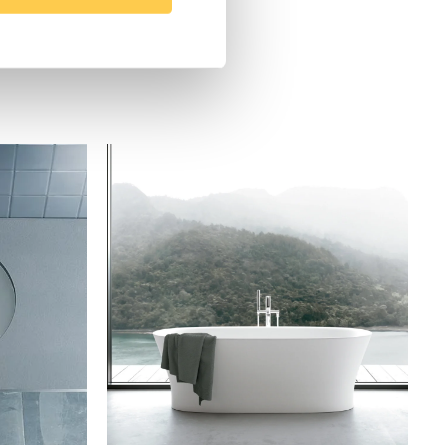
1500, 1600, 1700, 1800, 1900, 2000
0
0
Sanitetsakryl
0
0
Nej
0
Badkar för inbyggnad
00
Duravit
g