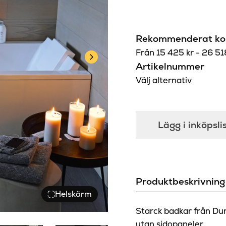
Rekommenderat kon
Från
15 425
kr
-
26 5
Artikelnummer
Välj alternativ
Lägg i inköpsli
Produktbeskrivning
Helskärm
Starck badkar från Dur
utan sidopaneler.